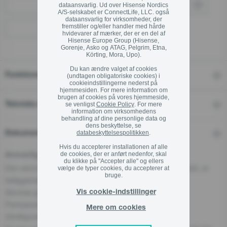
dataansvarlig. Ud over Hisense Nordics
Køb via forhandler
A/S-selskabet er ConnectLife, LLC. også
dataansvarlig for virksomheder, der
fremstiller og/eller handler med hårde
Find en forhandler
hvidevarer af mærker, der er en del af
Hisense Europe Group (Hisense,
Gorenje, Asko og ATAG, Pelgrim, Etna,
Körting, Mora, Upo).
Du kan ændre valget af cookies
Funktioner
(undtagen obligatoriske cookies) i
cookieindstillingerne nederst på
hjemmesiden. For mere information om
brugen af cookies på vores hjemmeside,
Tekniske data
se venligst
Cookie Policy
. For mere
information om virksomhedens
behandling af dine personlige data og
dens beskyttelse, se
databeskyttelsespolitikken
.
Dokumenter
Hvis du accepterer installationen af alle
de cookies, der er anført nedenfor, skal
Ansvarlig person for EU
du klikke på "Accepter alle" og ellers
Den økonomiske aktør, der er ansvarlig for dette produkt, er
vælge de typer cookies, du accepterer at
bruge.
beliggende i EU:
Gorenje gospodinjski aparati, d.o.o
Vis cookie-indstillinger
Partizanska cesta 12, 3320 Velenje, SI
Mere om cookies
info@gorenje.com