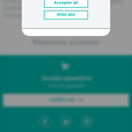
Du kan også finde den økonomiske aktør, der er ansvarlig for
Accepter alt
produktet, på selve produktet, på emballagen eller i et
dokument, der følger med produktet.
Afvis alle
Relaterede produkter
Gorenje nyhedsbrev
Hold dig opdateret!
TILMELD NU!