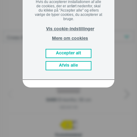
Hvis du accepterer installationen af alle
de cookies, der er anført nedenfor, skal
du klikke på "Accepter alle" og ellers
vælge de typer cookies, du accepterer at
Relaterede produkter
bruge.
Vis cookie-indstillinger
Mere om cookies
Accepter alt
Afvis alle
El-komfur, 50 cm
G400
GE5A61WI
Produktdatablad