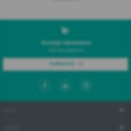
Gorenje nyhedsbrev
Hold dig opdateret!
TILMELD NU!
OM OS
SUPPORT