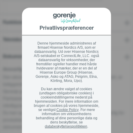
Funktioner
Privatlivspræferencer
Tekniske data
Denne hjemmeside administreres af
firmaet Hisense Nordics A/S, som er
dataansvarlig. Ud over Hisense Nordics
A/S-selskabet er ConnectLife, LLC. også
Dokumenter
dataansvarlig for virksomheder, der
fremstiller og/eller handler med hårde
hvidevarer af mærker, der er en del af
Ansvarlig person for EU
Hisense Europe Group (Hisense,
Den økonomiske aktør, der er ansvarlig for dette produkt, er
Gorenje, Asko og ATAG, Pelgrim, Etna,
Körting, Mora, Upo).
beliggende i EU:
Du kan ændre valget af cookies
Gorenje gospodinjski aparati, d.o.o
(undtagen obligatoriske cookies) i
cookieindstillingerne nederst på
Partizanska cesta 12, 3320 Velenje, SI
hjemmesiden. For mere information om
info@gorenje.com
brugen af cookies på vores hjemmeside,
se venligst
Cookie Policy
. For mere
Du kan også finde den økonomiske aktør, der er ansvarlig for
information om virksomhedens
behandling af dine personlige data og
produktet, på selve produktet, på emballagen eller i et
dens beskyttelse, se
dokument, der følger med produktet.
databeskyttelsespolitikken
.